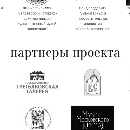
 и
ФГБУК "Кирилло-
Фонд поддержки
В
Белозерский историко-
гуманитарных и
архитектурный и
просветительских
художественный музей-
инициатив
заповедник"
«Соработничество»
партнеры проекта