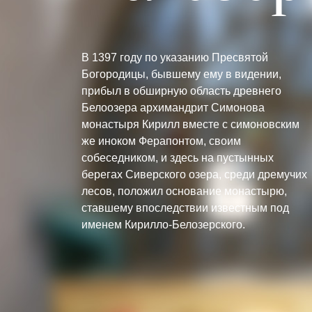
В 1397 году по указанию Пресвятой
Богородицы, бывшему ему в видении,
прибыл в обширную область древнего
Белоозера архимандрит Симонова
монастыря Кирилл вместе с симоновским
же иноком Ферапонтом, своим
собеседником, и здесь на пустынных
берегах Сиверского озера, среди дремучих
лесов, положил основание монастырю,
ставшему впоследствии известным под
именем Кирилло-Белозерского.