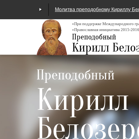
Молитва преподобному Кириллу Бе
«При поддержке Международного гра
«Православная инициатива 2015-201
00:00
/
04:25
Преподобный
Кирилл Бело
Преподобный
Кирилл
Белозер