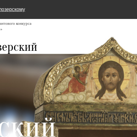
лозерскому
нтового конкурса
6»
зерский
ский