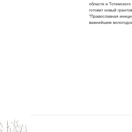
области и Тотемског
готовит новый гранто
"Православная иници
важнейшим вологодск