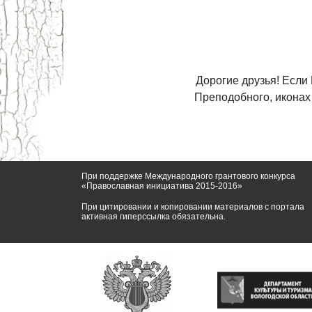
Дорогие друзья! Если
Преподобного, иконах
При поддержке Международного грантового конкурса
«Православная инициатива 2015-2016»
При цитировании и копировании материалов с портала
активная гиперссылка обязательна.