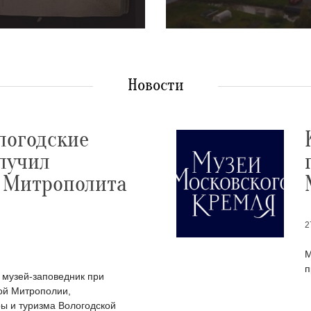
Новости
логодские
лучил
 Митрополита
2
М
п
 музей-заповедник при
ой Митрополии,
ы и туризма Вологодской