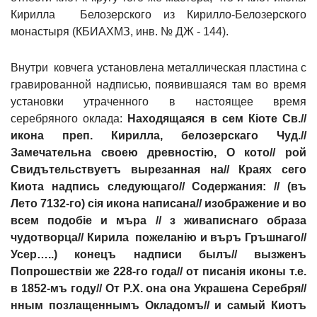
Кирилла Белозерского из Кирилло-Белозерского
монастыря (КБИАХМЗ, инв. № ДЖ - 144).
Внутри ковчега установлена металлическая пластина с
гравированной надписью, появившаяся там во время
установки утраченного в настоящее время
серебряного оклада:
Находящаяся в сем К
i
оте Св.//
икона преп. Кирилла, белозерскаго Чуд.//
Замечательна своею древност
i
ю, О кото// рой
Свидътельствуетъ вырезанная на// Краях сего
Киота надпись следующаго// Содержания: // (въ
Лето 7132-го) с
i
я икона написана// изображение и во
всем подоб
i
е и мъра // з живаписнаго образа
чудотворца// Кирила пожелан
i
ю и въръ Гръшнаго//
Усер…..) конецъ надписи былъ// вызженъ
Попрошеств
i
и же 228-го года// от писан
i
я иконы т.е.
в 1852-мъ году// От Р.Х. она она Украшена Серебря//
нным позлащеннымъ Окладомъ// и самый Киотъ