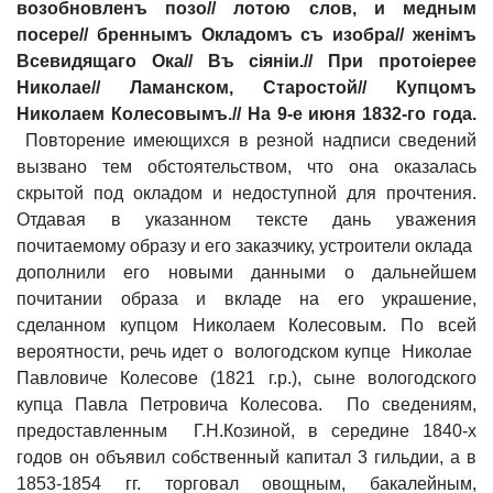
возобновленъ позо// лотою слов, и медным
посере// бреннымъ Окладомъ съ изобра// жен
i
мъ
Всевидящаго Ока// Въ с
i
ян
i
и.// При прото
i
ерее
Николае// Ламанском, Старостой// Купцомъ
Николаем Колесовымъ.// На 9-е июня 1832-го года.
Повторение имеющихся в резной надписи сведений
вызвано тем обстоятельством, что она оказалась
скрытой под окладом и недоступной для прочтения.
Отдавая в указанном тексте дань уважения
почитаемому образу и его заказчику, устроители оклада
дополнили его новыми данными о дальнейшем
почитании образа и вкладе на его украшение,
сделанном купцом Николаем Колесовым. По всей
вероятности, речь идет о вологодском купце Николае
Павловиче Колесове (1821 г.р.), сыне вологодского
купца Павла Петровича Колесова. По сведениям,
предоставленным Г.Н.Козиной, в середине 1840-х
годов он объявил собственный капитал 3 гильдии, а в
1853-1854 гг. торговал овощным, бакалейным,