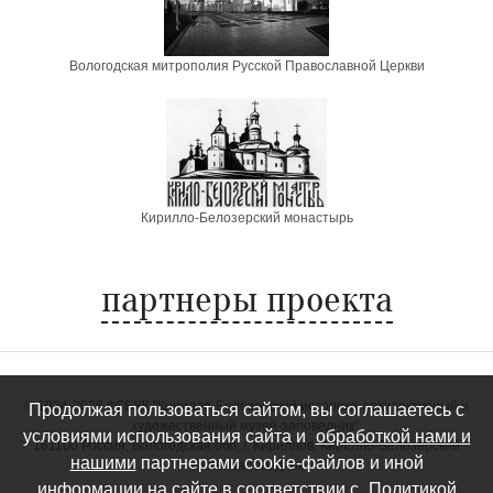
Вологодская митрополия Русской Православной Церкви
Кирилло-Белозерский монастырь
партнеры проекта
©
1924-2026 ФГБУК "Кирилло-Белозерский историко-архитектурный и
Продолжая пользоваться сайтом, вы соглашаетесь с
художественный музей-заповедник".
условиями использования сайта и
обработкой нами и
161100 Россия, Вологодская обл, г. Кириллов, Кирилло-Белозерский
нашими
партнерами cookie-файлов и иной
музей-заповедник
информации на сайте в соответствии с
Политикой