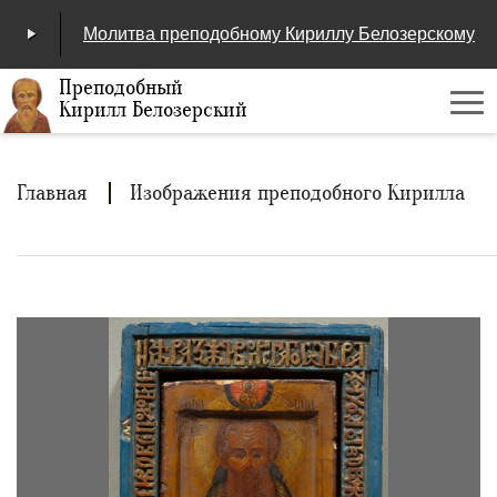
Молитва преподобному Кириллу Белозерскому
Преподобный
Кирилл Белозерский
Ме
00:00
/
04:25
Строка
Главная
Изображения преподобного Кирилла
навигации