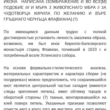
ИКОНА НАПИСАНА IЗОWБРАЖЕНИЕ И ВО ВСЕ[М]
ПОДОБИЕ //// И МЪРА З ЖИВОПIСНАГО WБРА // ЗА
ЧУДОТВОРЦА КИРИЛА ПО ЖЕЛАНИЮ И ВЪРЕ
ГРЪШНАГО ЧЕРНЪЦА ФЛА[ВИАНА] (?)
По имеющимся данным трудно с полной
достоверностью установить личность заказчика образа,
возможно, им был инок Кирилло-Белозерского
монастыря старец Флавиан, почивший в 1633 г. и
погребенный возле Успенского собора.
На основе формально-стилистического анализа,
материальных характеристик и характера сборки («в
полдерева») можно предположить, что сохранившийся
киот является центральной частью складня (имеются
следы крепления петель), имел обтяжку торцов и
оборотной стороны (?) тканью, монтировавшейся на
клей поверх петель. Указанные признаки позволяют
отнести киот к кругу того же мастера, что и киот иконы