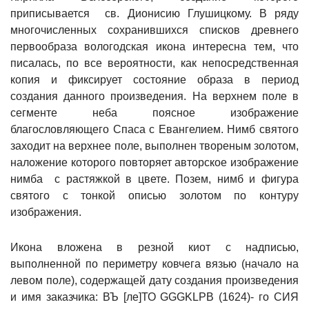
приписывается св. Дионисию Глушицкому. В ряду
многочисленных сохранившихся списков древнего
первообраза вологодская икона интересна тем, что
писалась, по все вероятности, как непосредственная
копия и фиксирует состояние образа в период
создания данного произведения. На верхнем поле в
сегменте неба поясное изображение
благословляющего Спаса с Евангелием. Нимб святого
заходит на верхнее поле, выполнен твореным золотом,
наложение которого повторяет авторское изображение
нимба с растяжкой в цвете. Позем, нимб и фигура
святого с тонкой описью золотом по контуру
изображения.
Икона вложена в резной киот с надписью,
выполненной по периметру ковчега вязью (начало на
левом поле), содержащей дату создания произведения
и имя заказчика: ВЪ [ле]ТО GGGKLPB (1624)- го СИЯ