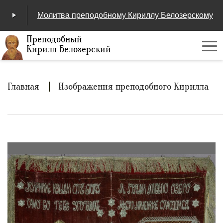
Молитва преподобному Кириллу Белозерскому
Преподобный
Кирилл Белозерский
Ме
00:00
/
04:25
Строка
Главная
Изображения преподобного Кирилла
навигации