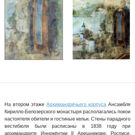
На втором этаже
Архимандри́чьего корпуса
Ансамбля
Кирилло-Белозерского монастыря располагались покои
настоятеля обители и гостиные кельи. Стены парадного
вестибюля были расписаны в 1838 году при
архимандрите Инноке́нтии II Арешникове. Росписи,