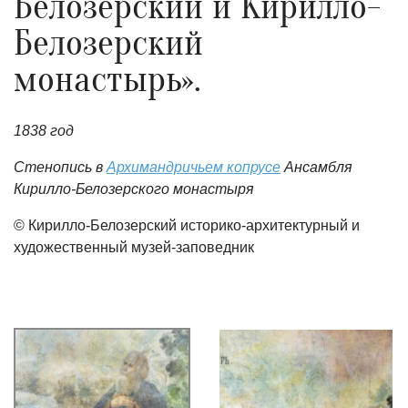
Белозерский и Кирилло-
Белозерский
монастырь».
1838 год
Стенопись в
Архимандричьем копрусе
Ансамбля
Кирилло-Белозерского монастыря
© Кирилло-Белозерский историко-архитектурный и
художественный музей-заповедник