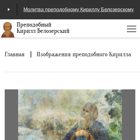
Молитва преподобному Кириллу Белозерскому
Преподобный
Кирилл Белозерский
Ме
00:00
/
04:25
Строка
Главная
Изображения преподобного Кирилла
навигации