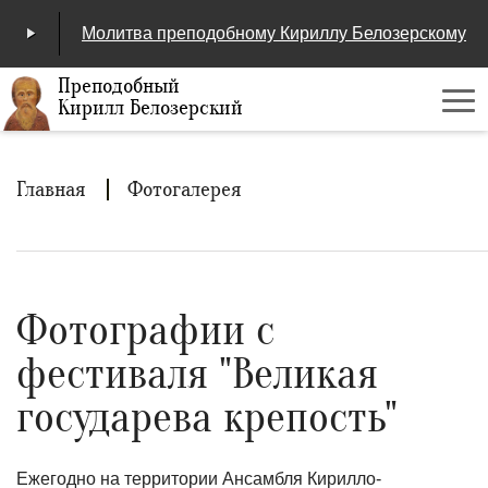
Молитва преподобному Кириллу Белозерскому
Преподобный
Кирилл Белозерский
Ме
00:00
/
04:25
Строка
Главная
Фотогалерея
навигации
Фотографии с
фестиваля "Великая
государева крепость"
Ежегодно на территории Ансамбля Кирилло-