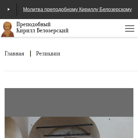
Молитва преподобному Кириллу Белозерскому
Преподобный
Кирилл Белозерский
Ме
00:00
/
04:25
Строка
Главная
Реликвии
навигации