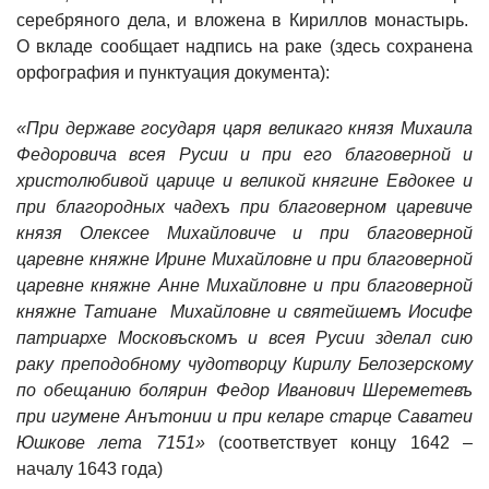
серебряного дела, и вложена в Кириллов монастырь.
О вкладе сообщает надпись на раке (здесь сохранена
орфография и пунктуация документа):
«При державе государя царя великаго князя Михаила
Федоровича всея Русии и при его благоверной и
христолюбивой царице и великой княгине Евдокее и
при благородных чадехъ при благоверном царевиче
князя Олексее Михайловиче и при благоверной
царевне княжне Ирине Михайловне и при благоверной
царевне княжне Анне Михайловне и при благоверной
княжне Татиане Михайловне и святейшемъ Иосифе
патриархе Московъскомъ и всея Русии зделал сию
раку преподобному чудотворцу Кирилу Белозерскому
по обещанию болярин Федор Иванович Шереметевъ
при игумене Анътонии и при келаре старце Саватеи
Юшкове лета 7151»
(соответствует концу 1642 –
началу 1643 года)