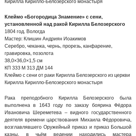
Кирилла Кирилло-Белозерского монастыря
Клеймо «Богородица Знамение» с сени,
установленной над ракой Кирилла Белозерского
1804 год. Вологда
Мастер: Клишин Андриян Иоакимов
Серебро, чеканка, чернь, прорезь, канфарение,
гравировка, позолота
38,0×36,0×1,5 см
КП 333 М 313 ДМ 144
Клеймо с сени от раки Кирилла Белозерского из церкви
Кирилла Кирилло-Белозерского монастыря
Рака преподобного Кирилла Белозерского была
выполнена в 1643 году по заказу боярина Фёдора
Ивановича Шереметева – видного государственного
деятеля времени царствования Михаила Фёдоровича,
возглавлявшего Оружейный приказ и приказ Большой
казны, в чьём ведении находились мастера