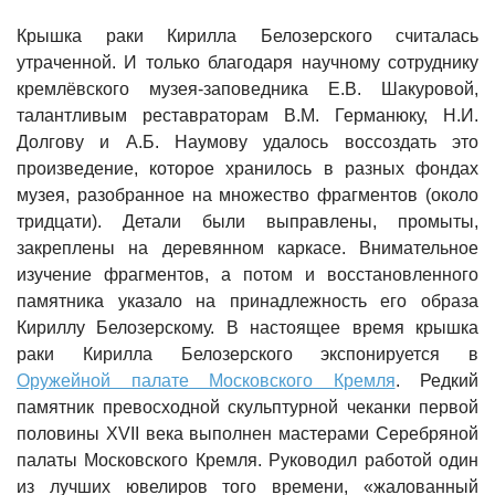
Крышка раки Кирилла Белозерского считалась
утраченной. И только благодаря научному сотруднику
кремлёвского музея-заповедника Е.В. Шакуровой,
талантливым реставраторам В.М. Германюку, Н.И.
Долгову и А.Б. Наумову удалось воссоздать это
произведение, которое хранилось в разных фондах
музея, разобранное на множество фрагментов (около
тридцати). Детали были выправлены, промыты,
закреплены на деревянном каркасе. Внимательное
изучение фрагментов, а потом и восстановленного
памятника указало на принадлежность его образа
Кириллу Белозерскому. В настоящее время крышка
раки Кирилла Белозерского экспонируется в
Оружейной палате Московского Кремля
. Редкий
памятник превосходной скульптурной чеканки первой
половины XVII века выполнен мастерами Серебряной
палаты Московского Кремля. Руководил работой один
из лучших ювелиров того времени, «жалованный