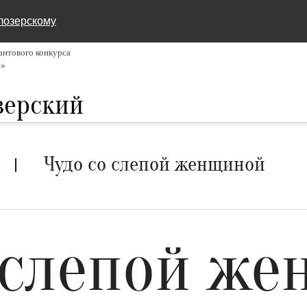
лозерскому
нтового конкурса
6»
зерский
Чудо со слепой женщиной
 слепой ж