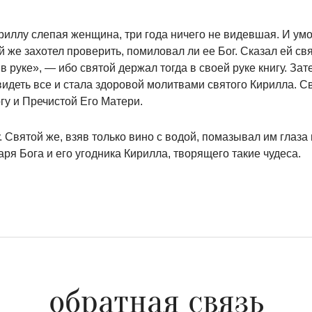
риллу слепая женщина, три года ничего не видевшая. И умо
 же захотел проверить, помиловал ли ее Бог. Сказал ей св
в руке», — ибо святой держал тогда в своей руке книгу. Зате
идеть все и стала здоровой молитвами святого Кирилла. Св
гу и Пречистой Его Матери.
 Святой же, взяв только вино с водой, помазывал им глаза
ря Бога и его угодника Кирилла, творящего такие чудеса.
обратная связь