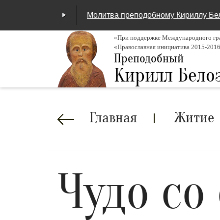
Молитва преподобному Кириллу Бе
«При поддержке Международного гра
«Православная инициатива 2015-201
00:00
/
04:25
Преподобный
Кирилл Бело
Строка
Главная
Житие
навигации
Чудо со