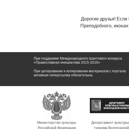
Дорогие друзья! Если
Преподобного, иконах
При поддержке Международного грантового конкурса
«Православная инициатива 2015-2016»
При цитировании и копировании материалов с портала
активная гиперссылка обязательна.
Министерство культуры
Департамент культуры
Российской Федерации
туризма Вологодской