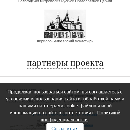
Вологодская митрополия Русской Православной Церкви
Кирилло-Белозерский монастырь
партнеры проекта
©
1924-2026 ФГБУК "Кирилло-Белозерский историко-архитектурный и
Продолжая пользоваться сайтом, вы соглашаетесь с
художественный музей-заповедник".
условиями использования сайта и
обработкой нами и
161100 Россия, Вологодская обл, г. Кириллов, Кирилло-Белозерский
нашими
партнерами cookie-файлов и иной
музей-заповедник
информации на сайте в соответствии с
Политикой
Правила использования изображений
конфиденциальности
.
—
Создание сайта
Согласиться