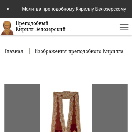
Молитва преподобному Кириллу Белозерскому
Преподобный
Кирилл Белозерский
Ме
00:00
/
04:25
Строка
Главная
Изображения преподобного Кирилла
навигации