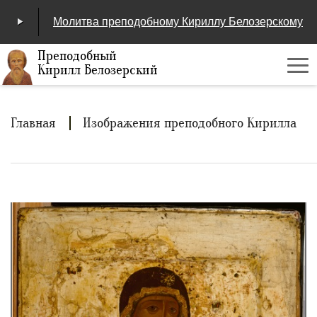
Молитва преподобному Кириллу Белозерскому
Преподобный
Кирилл Белозерский
Ме
00:00
/
04:25
Строка
Главная
Изображения преподобного Кирилла
навигации