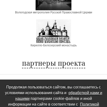
Вологодская митрополия Русской Православной Церкви
Кирилло-Белозерский монастырь
партнеры проекта
©
1924-2026 ФГБУК "Кирилло-Белозерский историко-архитектурный и
Продолжая пользоваться сайтом, вы соглашаетесь с
художественный музей-заповедник".
условиями использования сайта и
обработкой нами и
161100 Россия, Вологодская обл, г. Кириллов, Кирилло-Белозерский
нашими
партнерами cookie-файлов и иной
музей-заповедник
информации на сайте в соответствии с
Политикой
Правила использования изображений