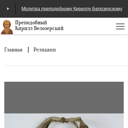
Молитва преподобному Кириллу Белозерскому
Преподобный
Кирилл Белозерский
Ме
00:00
/
04:25
Строка
Главная
Реликвии
навигации