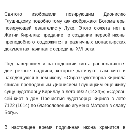
Святого изобразили позирующим Дионисию
Глушицкому, подобно тому как изображают Богоматерь,
позирующей евангелисту Луке. Этого сюжета нет в
Житии Кирилла: предание о создании первой иконы
преподобного содержится в различных монастырских
документах начиная с середины XVI века.
Под навершием и на подножии киота располагаются
две резные надписи, которые датируют сам киот и
находящуюся в нём икону: «Образ чудотворца Кирилла
списан преподобным Дионисием Глушицким ещё живу
сущу чудотворцу Кириллу в лето 6932 (1424)»; «Сделан
сей киот в дом Пречистыя чудотворца Кирила в лето
7122 (1614) по благословению игумена Матфея в славу
Богу».
В настоящее время подлинная икона хранится в