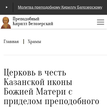
Молитва преподобному Кириллу Белозерскому
Преподобный
Кирилл Белозерский
Ме
00:00
/
04:25
Строка
Главная
Храмы
навигации
Церковь в честь
Казанской иконы
Божией Матери с
приделом преподобного