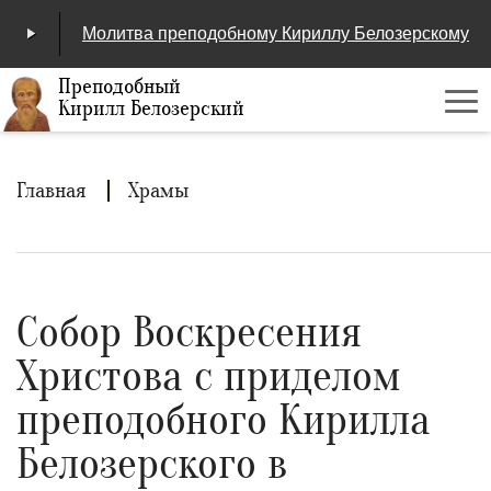
Молитва преподобному Кириллу Белозерскому
Преподобный
Кирилл Белозерский
Ме
00:00
/
04:25
Строка
Главная
Храмы
навигации
Собор Воскресения
Христова с приделом
преподобного Кирилла
Белозерского в