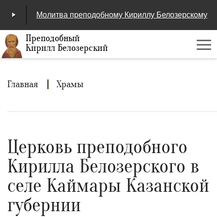
Молитва преподобному Кириллу Белозерскому
Преподобный
Кирилл Белозерский
Ме
00:00
/
04:25
Строка
Главная
Храмы
навигации
Церковь преподобного
Кирилла Белозерского в
селе Каймары Казанской
губернии