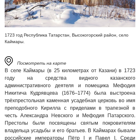
1723 год Республика Татарстан, Высокогорский район, село
Каймары.
Посмотреть на карте
В селе Каймары (в 25 километрах от Казани) в 1723
году на средства видного казанского
административного деятеля и помещика Мефодия
Никитича Кудрявцева (1676–1774) была выстроена
трёхпрестольная каменная усадебная церковь во имя
преподобного Кирилла с приделами в трапезной в
честь Александра Невского и Мефодия Патарского.
Престолы были посвящены святым покровителям
владельца усадьбы и его братьев. В Каймарах бывали
российские императоры Пётр I и Павел I. Среди