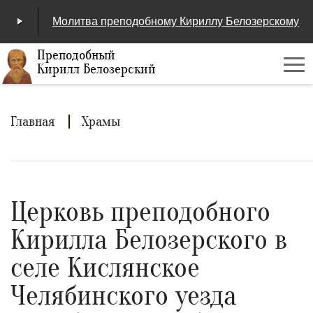
Молитва преподобному Кириллу Белозерскому
Преподобный
Кирилл Белозерский
Ме
00:00
/
04:25
Строка
Главная
Храмы
навигации
Церковь преподобного
Кирилла Белозерского в
селе Кислянское
Челябинского уезда