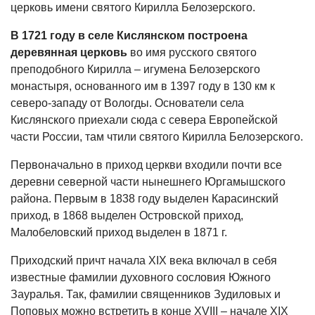
церковь имени святого Кирилла Белозерского.
В 1721 году в селе Кислянском построена
деревянная церковь
во имя русского святого
преподобного Кирилла – игумена Белозерского
монастыря, основанного им в 1397 году в 130 км к
северо-западу от Вологды. Основатели села
Кислянского приехали сюда с севера Европейской
части России, там чтили святого Кирилла Белозерского.
Первоначально в приход церкви входили почти все
деревни северной части нынешнего Юргамышского
района. Первым в 1838 году выделен Карасинский
приход, в 1868 выделен Островской приход,
Малобеловский приход выделен в 1871 г.
Приходский причт начала XIX века включал в себя
известные фамилии духовного сословия Южного
Зауралья. Так, фамилии священников Зудиловых и
Поповых можно встретить в конце XVIII – начале XIX