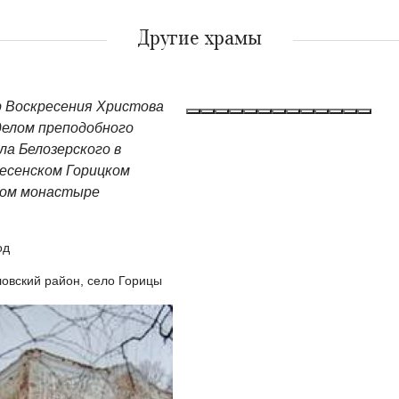
Другие храмы
 Воскресения Христова
делом преподобного
ла Белозерского в
есенском Горицком
ком монастыре
од
овский район, село Горицы