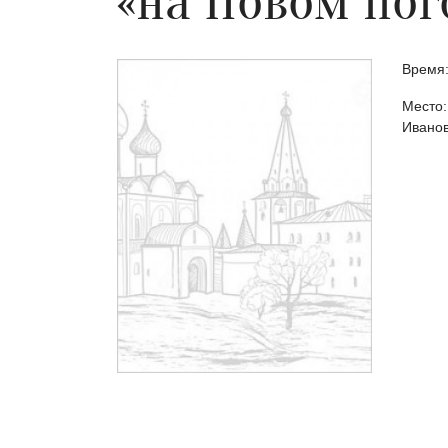
«на Новом пог
Время:
Место:
Ивано