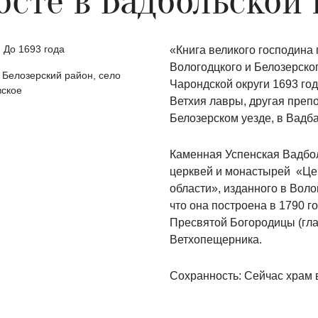
осте в Вадбольской 
 До 1693 года
«Книга великого господина
Вологодцкого и Белозерског
 Белозерский район, село
Чарондской округи 1693 го
вское
Ветхия лавры, другая преп
Белозерском уезде, в Вадба
Каменная Успенская Вадбо
церквей и монастырей
«Це
области», изданного в Вологд
что она построена в 1790 г
Пресвятой Богородицы (гл
Ветхопещерника.
Сохранность: Сейчас храм 