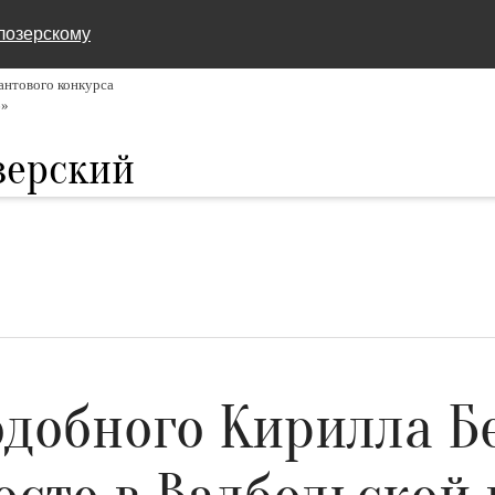
лозерскому
нтового конкурса
6»
зерский
добного Кирилла Б