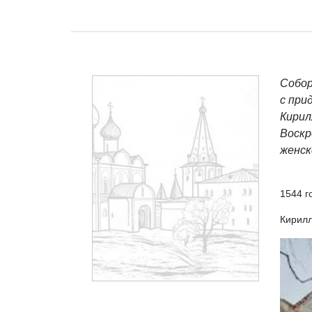
Собор
с при
Кирил
Воскр
женс
1544 г
Кирилл