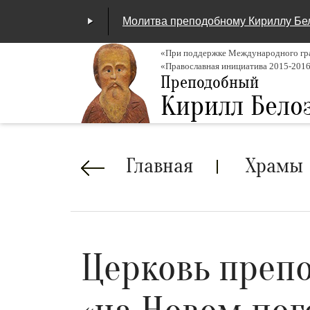
Молитва преподобному Кириллу Бе
«При поддержке Международного гра
«Православная инициатива 2015-201
00:00
/
04:25
Преподобный
Кирилл Бело
Строка
Главная
Храмы
навигации
Церковь препо