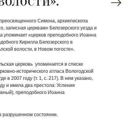
волости».
 преосвященного Симона, архиепископа
о, записная церквам» Белозерского уезда и
да упоминает «церков преподобного Иоанна
одобного Кирилла Белозерского в
лской волости, в Новом погосте».
льская церковь
упоминается в списке
рковно-исторического атласа Вологодской
е в 2007 году (т. 1, с. 217). В нем указано,
оду и имела два престола: Успения
авный), преподобного Иоанна
в разрушенном состоянии.