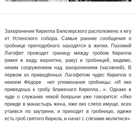
Захоронение Кирилла Белозерского расположено к югу
от Успенского собора. Самые ранние сообщения о
гробнице преподобного находятся в житии. Пахомий
Лагофет проводит границу между гробом Кирилла
(имея в виду, вероятно, раку) и гробницей, видимо,
неким сооружением над захоронением (часовней). В
первом из приведённых Лагофетом чудес Кирилла о
некоем Фёдоре нет упоминания гробницы: «И яко
приведоша к гробу блаженаго Кирилла…». Однако в
чуде о служанке некой боярыни уже говорится: «Яко
прииде в манастырь жена, яже око слепо имуще, всех
утаився по заутрени, и приходит в гробницю, идеже
есть гроб святого Кирила, и начат с слезами молитися».