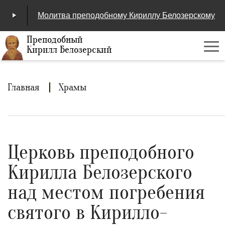
Молитва преподобному Кириллу Белозерскому
Преподобный
Кирилл Белозерский
Ме
00:00
/
04:25
Строка
Главная
Храмы
навигации
Церковь преподобного
Кирилла Белозерского
над местом погребения
святого в Кирилло-