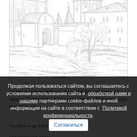
Продолжая пользоваться сайтом, вы соглашаетесь с
Церковь преподобного Кирилла Белозерского в
условиями использования сайта и
обработкой нами и
сельце Троицком – вотчине Кирилло-Белозерского
нашими
партнерами cookie-файлов и иной
монастыря.
информации на сайте в соответствии с
Политикой
конфиденциальности
.
Согласиться
Построена до 1601 года