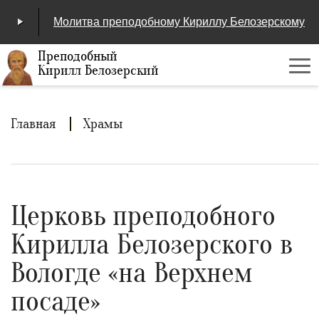
Молитва преподобному Кириллу Белозерскому
Преподобный
Кирилл Белозерский
Ме
00:00
/
04:25
Строка
Главная
Храмы
навигации
Церковь преподобного
Кирилла Белозерского в
Вологде «на Верхнем
посаде»